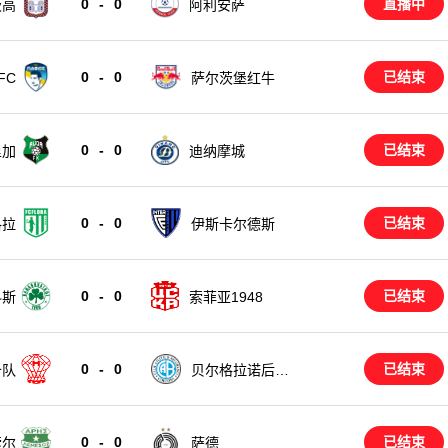
0
-
0
直播中
茨高
阿利安萨
0
-
0
已结束
FC
萨尔茨堡红牛
0
-
0
已结束
里加
迪纳摩城
0
-
0
已结束
洛拉
伊斯卡尔德斯
0
-
0
已结束
科斯
索菲亚1948
0
-
0
已结束
备队
贝尔格拉诺后备
队
0
-
0
已结束
索尔
萨德