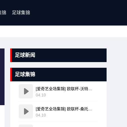
集锦
足球集锦
足球新闻
足球集锦
[爱奇艺全场集锦] 欧联杯-沃特金斯双响孔萨破门 维拉3-1客胜博洛尼亚
04.10
[爱奇艺全场集锦] 欧联杯-桑托斯破门费尔南德斯离谱乌龙 波尔图1-1森林
04.10