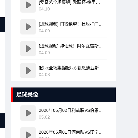
[爱奇艺全场集锦] 欧联杯-格里弗破门金特尔建功 弗赖堡3-0塞尔塔
04.10
[进球视频] 门将绝望！杜埃打门变线无解诡异弧线破门！巴黎1-0领先利物浦！
04.09
[进球视频] 神仙球！阿尔瓦雷斯炸裂任意球世界波直入死角！马竞1-0领先巴萨
04.09
[欧冠全场集锦]欧冠-凯恩迪亚斯建功姆巴佩破门难救主 皇马1-2拜仁
04.08
足球录像
2026年05月02日利兹联VS伯恩利全场比赛录像回放
05.02
2026年05月01日河南队VS辽宁铁人全场比赛录像回放