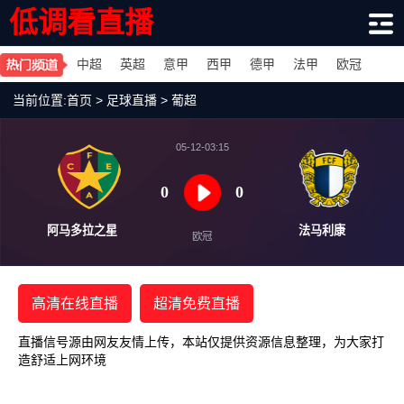
低调看直播
中超
英超
意甲
西甲
德甲
法甲
欧冠
当前位置:
首页
>
足球直播
>
葡超
05-12-03:15
0
0
阿马多拉之星
法马
欧冠
高清在线直播
超清免费直播
直播信号源由网友友情上传，本站仅提供资源信息整理，为大家打
造舒适上网环境