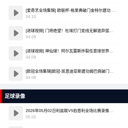
[爱奇艺全场集锦] 欧联杯-格里弗破门金特尔建功 弗赖堡3-0塞尔塔
04.10
[进球视频] 门将绝望！杜埃打门变线无解诡异弧线破门！巴黎1-0领先利物浦！
04.09
[进球视频] 神仙球！阿尔瓦雷斯炸裂任意球世界波直入死角！马竞1-0领先巴萨
04.09
[欧冠全场集锦]欧冠-凯恩迪亚斯建功姆巴佩破门难救主 皇马1-2拜仁
04.08
足球录像
2026年05月02日利兹联VS伯恩利全场比赛录像回放
05.02