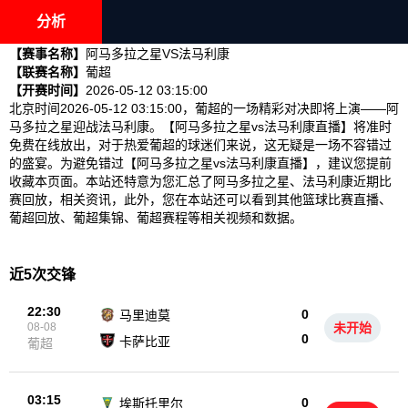
分析
【赛事名称】
阿马多拉之星VS法马利康
【联赛名称】
葡超
【开赛时间】
2026-05-12 03:15:00
北京时间2026-05-12 03:15:00，葡超的一场精彩对决即将上演——阿
马多拉之星迎战法马利康。【阿马多拉之星vs法马利康直播】将准时
免费在线放出，对于热爱葡超的球迷们来说，这无疑是一场不容错过
的盛宴。为避免错过【阿马多拉之星vs法马利康直播】，建议您提前
收藏本页面。本站还特意为您汇总了阿马多拉之星、法马利康近期比
赛回放，相关资讯，此外，您在本站还可以看到其他篮球比赛直播、
葡超回放、葡超集锦、葡超赛程等相关视频和数据。
近5次交锋
22:30
0
马里迪莫
08-08
未开始
0
卡萨比亚
葡超
03:15
0
埃斯托里尔