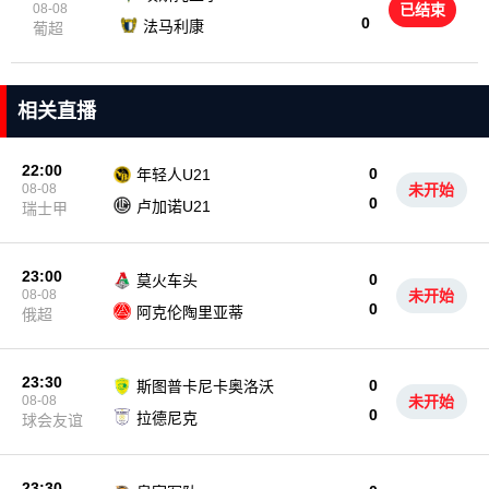
08-08
已结束
0
法马利康
葡超
相关直播
22:00
0
年轻人U21
08-08
未开始
0
卢加诺U21
瑞士甲
23:00
0
莫火车头
08-08
未开始
0
阿克伦陶里亚蒂
俄超
23:30
0
斯图普卡尼卡奥洛沃
08-08
未开始
0
拉德尼克
球会友谊
23:30