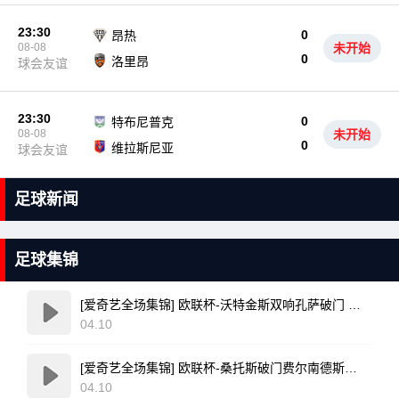
23:30
0
昂热
08-08
未开始
0
洛里昂
球会友谊
23:30
0
特布尼普克
08-08
未开始
0
维拉斯尼亚
球会友谊
足球新闻
足球集锦
[爱奇艺全场集锦] 欧联杯-沃特金斯双响孔萨破门 维拉3-1客胜博洛尼亚
04.10
[爱奇艺全场集锦] 欧联杯-桑托斯破门费尔南德斯离谱乌龙 波尔图1-1森林
04.10