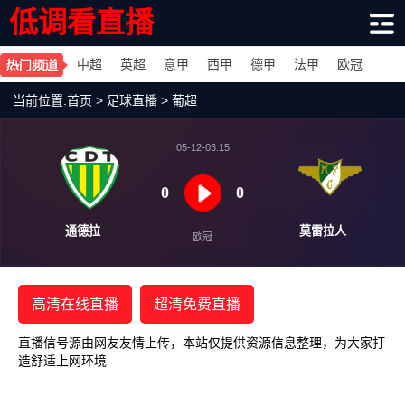
低调看直播
中超
英超
意甲
西甲
德甲
法甲
欧冠
当前位置:
首页
>
足球直播
>
葡超
05-12-03:15
0
0
通德拉
莫雷
欧冠
高清在线直播
超清免费直播
直播信号源由网友友情上传，本站仅提供资源信息整理，为大家打
造舒适上网环境