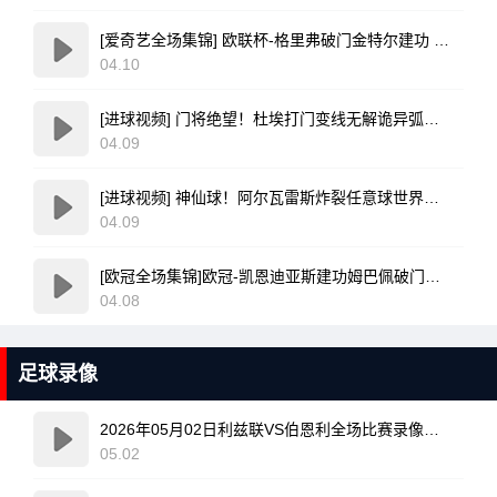
[爱奇艺全场集锦] 欧联杯-格里弗破门金特尔建功 弗赖堡3-0塞尔塔
04.10
[进球视频] 门将绝望！杜埃打门变线无解诡异弧线破门！巴黎1-0领先利物浦！
04.09
[进球视频] 神仙球！阿尔瓦雷斯炸裂任意球世界波直入死角！马竞1-0领先巴萨
04.09
[欧冠全场集锦]欧冠-凯恩迪亚斯建功姆巴佩破门难救主 皇马1-2拜仁
04.08
足球录像
2026年05月02日利兹联VS伯恩利全场比赛录像回放
05.02