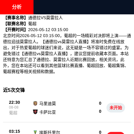
分析
【赛事名称】
通德拉VS莫雷拉人
【联赛名称】
葡超
【开赛时间】
2026-05-12 03:15:00
北京时间2026-05-12 03:15:00，葡超的一场精彩对决即将上演——通
德拉迎战莫雷拉人。【通德拉vs莫雷拉人直播】将准时免费在线放
出，对于热爱葡超的球迷们来说，这无疑是一场不容错过的盛宴。为
避免错过【通德拉vs莫雷拉人直播】，建议您提前收藏本页面。本站
还特意为您汇总了通德拉、莫雷拉人近期比赛回放，相关资讯，此
外，您在本站还可以看到其他篮球比赛直播、葡超回放、葡超集锦、
葡超赛程等相关视频和数据。
近5次交锋
22:30
0
马里迪莫
08-08
未开始
0
卡萨比亚
葡超
03:15
0
埃斯托里尔