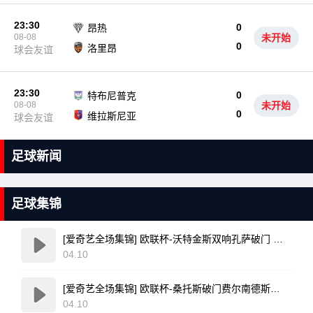
23:30
0
昂热
08-08
未开始
0
洛里昂
球会友谊
23:30
0
特布尼普克
08-08
未开始
0
维拉斯尼亚
球会友谊
足球新闻
足球集锦
[爱奇艺全场集锦] 欧联杯-沃特金斯双响孔萨破门 维拉3-1客胜博洛尼亚
04.10
[爱奇艺全场集锦] 欧联杯-桑托斯破门费尔南德斯离谱乌龙 波尔图1-1森林
04.10