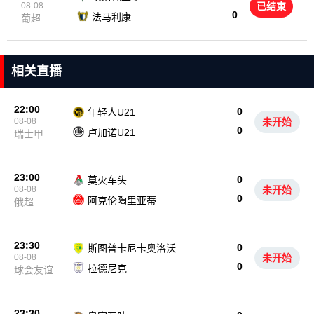
08-08
已结束
0
法马利康
葡超
相关直播
22:00
0
年轻人U21
08-08
未开始
0
卢加诺U21
瑞士甲
23:00
0
莫火车头
08-08
未开始
0
阿克伦陶里亚蒂
俄超
23:30
0
斯图普卡尼卡奥洛沃
08-08
未开始
0
拉德尼克
球会友谊
23:30