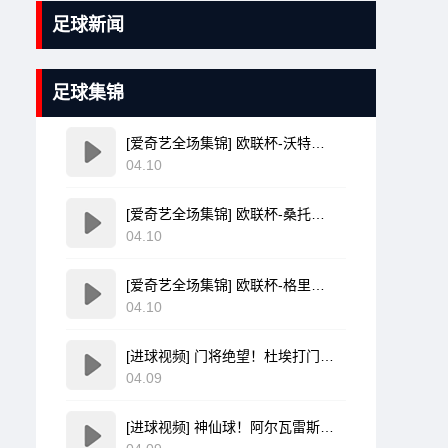
足球新闻
足球集锦
[爱奇艺全场集锦] 欧联杯-沃特金斯双响孔萨破门 维拉3-1客胜博洛尼亚
04.10
[爱奇艺全场集锦] 欧联杯-桑托斯破门费尔南德斯离谱乌龙 波尔图1-1森林
04.10
[爱奇艺全场集锦] 欧联杯-格里弗破门金特尔建功 弗赖堡3-0塞尔塔
04.10
[进球视频] 门将绝望！杜埃打门变线无解诡异弧线破门！巴黎1-0领先利物浦！
04.09
[进球视频] 神仙球！阿尔瓦雷斯炸裂任意球世界波直入死角！马竞1-0领先巴萨