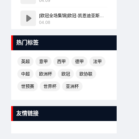
04.09
[欧冠全场集锦]欧冠-凯恩迪亚斯建功姆巴佩破门难救主 皇马1-2拜仁
04.08
热门标签
英超
意甲
西甲
德甲
法甲
中超
欧洲杯
欧冠
欧协联
世预赛
世界杯
亚洲杯
友情链接