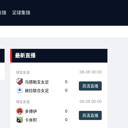
集锦
足球集锦
最新直播
08-08 00:00
球会友谊
0
乌德勒支女足
高清直播
0
赫拉联合女足
08-08 00:00
球会友谊
0
多博伊
高清直播
0
卡肯积